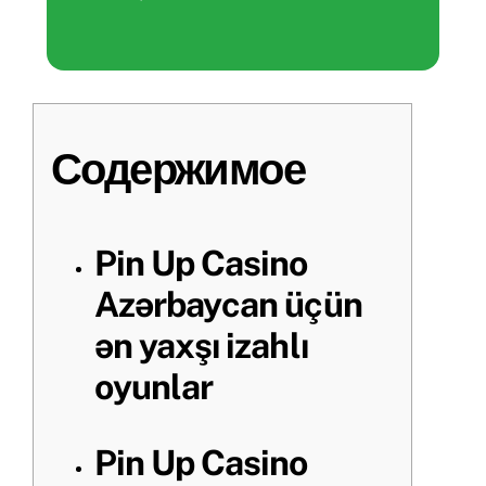
Содержимое
Pin Up Casino
Azərbaycan üçün
ən yaxşı izahlı
oyunlar
Pin Up Casino