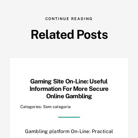
CONTINUE READING
Related Posts
Gaming Site On-Line: Useful
Information For More Secure
Online Gambling
Categories:
Sem categoria
Gambling platform On-Line: Practical