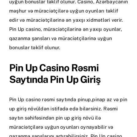
uyğun bonuslar təklif olunur. Casino, Azərbaycanın
məşhur və müraciətçilərə uyğun oyunları təklif
edir və müraciətçilərinə ən yaxşı xidmətləri verir.
Pin Up casino, müraciətçilərinə ən yaxşı oyunlar,
qazanma şansları və müraciətçilərinə uyğun
bonuslar təklif olunur.
Pin Up Casino Rəsmi
Saytında Pin Up Giriş
Pin Up casino rəsmi saytında pinup,pinap az və pin
up giriş növüldən istifadə edə bilərsiniz. Rəsmi
saytın səhifəsindən pin up giriş növü ilə
müraciətçilərə uyğun oyunları oynayabilir və
qazanma şanslarını artırabilirsiniz. Pin Up casino,