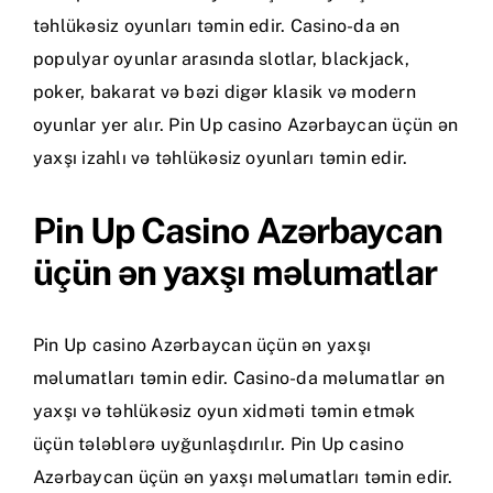
təhlükəsiz oyunları təmin edir. Casino-da ən
populyar oyunlar arasında slotlar, blackjack,
poker, bakarat və bəzi digər klasik və modern
oyunlar yer alır. Pin Up casino Azərbaycan üçün ən
yaxşı izahlı və təhlükəsiz oyunları təmin edir.
Pin Up Casino Azərbaycan
üçün ən yaxşı məlumatlar
Pin Up casino Azərbaycan üçün ən yaxşı
məlumatları təmin edir. Casino-da məlumatlar ən
yaxşı və təhlükəsiz oyun xidməti təmin etmək
üçün tələblərə uyğunlaşdırılır. Pin Up casino
Azərbaycan üçün ən yaxşı məlumatları təmin edir.